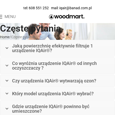
tel:
608 551 252
mail:
iqair@banad.com.pl
MENU
Częste pytania
Home
Częste pytania
Jaką powierzchnię efektywnie filtruje 1
urządzenie IQAir®?
Co wyróżnia urządzenie IQAir® od innych
oczyszczaczy ?
Czy urządzenia IQAir® wytwarzają ozon?
Który model urządzenia IQAir® wybrać?
Gdzie urządzenie IQAir® powinno być
umieszczone?