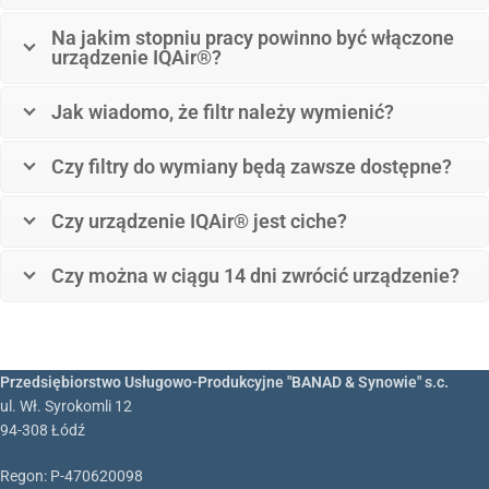
Na jakim stopniu pracy powinno być włączone
urządzenie IQAir®?
Jak wiadomo, że filtr należy wymienić?
Czy filtry do wymiany będą zawsze dostępne?
Czy urządzenie IQAir® jest ciche?
Czy można w ciągu 14 dni zwrócić urządzenie?
Przedsiębiorstwo Usługowo-Produkcyjne "BANAD & Synowie" s.c.
ul. Wł. Syrokomli 12
94-308 Łódź
Regon: P-470620098