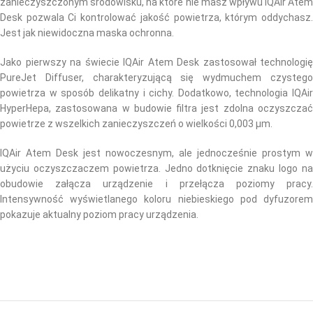
zanieczyszczonym środowisku, na które nie masz wpływu IQAir Atem
Desk pozwala Ci kontrolować jakość powietrza, którym oddychasz.
Jest jak niewidoczna maska ochronna.
Jako pierwszy na świecie IQAir Atem Desk zastosował technologię
PureJet Diffuser, charakteryzującą się wydmuchem czystego
powietrza w sposób delikatny i cichy. Dodatkowo, technologia IQAir
HyperHepa, zastosowana w budowie filtra jest zdolna oczyszczać
powietrze z wszelkich zanieczyszczeń o wielkości 0,003 µm.
IQAir Atem Desk jest nowoczesnym, ale jednocześnie prostym w
użyciu oczyszczaczem powietrza. Jedno dotknięcie znaku logo na
obudowie załącza urządzenie i przełącza poziomy pracy.
Intensywność wyświetlanego koloru niebieskiego pod dyfuzorem
pokazuje aktualny poziom pracy urządzenia.