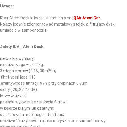
Uwaga:
IQAir Atem Desk łatwo jest zamienić na
IQAir Atem Car
.
Należy jedynie zdemontować metalowy stojak, a filtrujący dysk
umieścić w samochodzie.
Zalety IQAir Atem Desk:
niewielkie wymiary;
nieduża waga – ok. 2 kg;
3 stopnie pracy (8,15, 30m
/h);
3
filtr HyperHepa H13;
efektywnośc filtracji: 99% przy drobinach 0,3µm;
cichy ( 20, 27, 44 dB);
łatwy w użyciu;
posiada wyświetlacz zużycia filtrów;
w kolorze białym lub czarnym;
do sterownia mobilnego z telefonu;
możliwość użytkowania jako oczyszczacz samochodowy;
okres gwarancji: 2 lata.