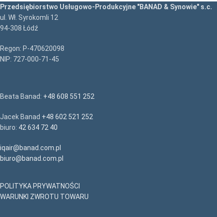
Przedsiębiorstwo Usługowo-Produkcyjne "BANAD & Synowie" s.c.
ul. Wł. Syrokomli 12
94-308 Łódź
Regon: P-470620098
NIP: 727-000-71-45
Beata Banad:
+48 608 551 252
Jacek Banad
+48 602 521 252
biuro:
42 634 72 40
iqair@banad.com.pl
biuro@banad.com.pl
POLITYKA PRYWATNOŚCI
WARUNKI ZWROTU TOWARU