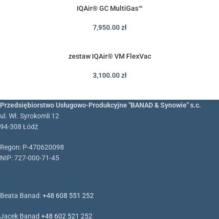
IQAir® GC MultiGas™
7,950.00
zł
zestaw IQAir® VM FlexVac
3,100.00
zł
Przedsiębiorstwo Usługowo-Produkcyjne "BANAD & Synowie" s.c.
ul. Wł. Syrokomli 12
94-308 Łódź
Regon: P-470620098
NIP: 727-000-71-45
Beata Banad:
+48 608 551 252
Jacek Banad
+48 602 521 252