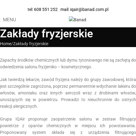
tel:
608 551 252
mail:
iqair@banad.com.pl
MENU
Zakłady fryzjerskie
Home
Zakłady fryzjerskie
Zapachy środków chemicznych lub dymu tytoniowego nie są zachętą do
odwiedzenia salonu fryzjersko – kosmetycznego.
Jak twierdzą lekarze, zawód fryzjera należy do grupy zawodowej, która
jest szczególnie zagrożona, poprzez permanentnie wdychanie lakieru do
włosów, amoniaku oraz innych aerozoli wraz z drobinami włosów,
unoszących się w powietrzu. Prowadzi to nieuchronnie do ostrych
reakcji alergicznych.
Grupa IQAir proponuje zaopatrzenie salonu w zestaw filtrujący
powietrze z oparów chemicznych w miejscu ich powstawania.
Proponowany system składa się z urządzenia filtrującego