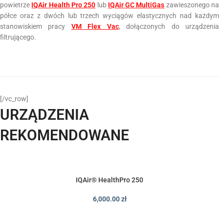
powietrze
IQAir Health Pro 250
lub
IQAir GC MultiGas
zawieszonego n
półce oraz z dwóch lub trzech wyciągów elastycznych nad każdym
stanowiskiem pracy
VM Flex Vac
, dołączonych do urządzeni
filtrującego.
[/vc_row]
URZĄDZENIA
REKOMENDOWANE
IQAir® HealthPro 250
6,000.00
zł