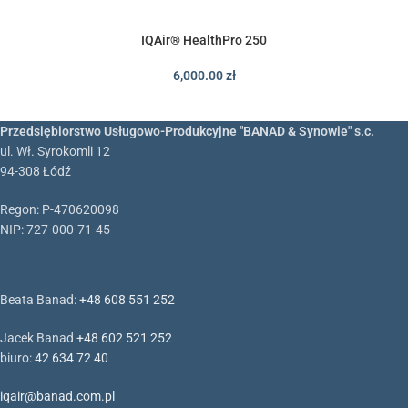
IQAir® HealthPro 250
6,000.00
zł
Przedsiębiorstwo Usługowo-Produkcyjne "BANAD & Synowie" s.c.
ul. Wł. Syrokomli 12
94-308 Łódź
Regon: P-470620098
NIP: 727-000-71-45
Beata Banad:
+48 608 551 252
Jacek Banad
+48 602 521 252
biuro:
42 634 72 40
iqair@banad.com.pl