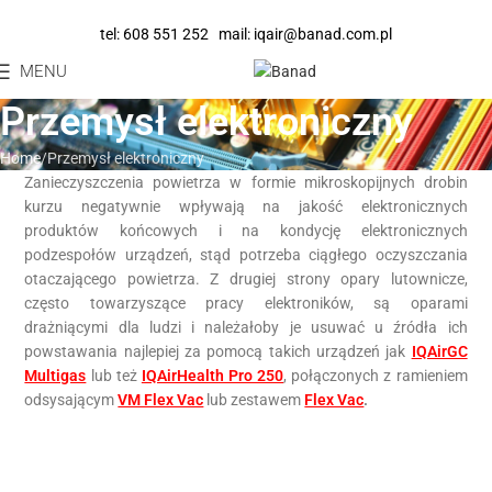
tel:
608 551 252
mail:
iqair@banad.com.pl
MENU
Przemysł elektroniczny
Home
Przemysł elektroniczny
Zanieczyszczenia powietrza w formie mikroskopijnych drobin
kurzu negatywnie wpływają na jakość elektronicznych
produktów końcowych i na kondycję elektronicznych
podzespołów urządzeń, stąd potrzeba ciągłego oczyszczania
otaczającego powietrza. Z drugiej strony opary lutownicze,
często towarzyszące pracy elektroników, są oparami
drażniącymi dla ludzi i należałoby je usuwać u źródła ich
powstawania najlepiej za pomocą takich urządzeń jak
IQAirGC
Multigas
lub też
IQAirHealth Pro 250
, połączonych z ramieniem
odsysającym
VM Flex Vac
lub zestawem
Flex Vac
.