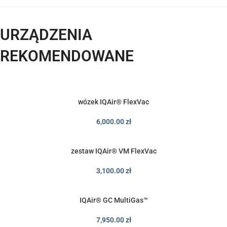
URZĄDZENIA
REKOMENDOWANE
wózek IQAir® FlexVac
6,000.00
zł
zestaw IQAir® VM FlexVac
3,100.00
zł
IQAir® GC MultiGas™
7,950.00
zł