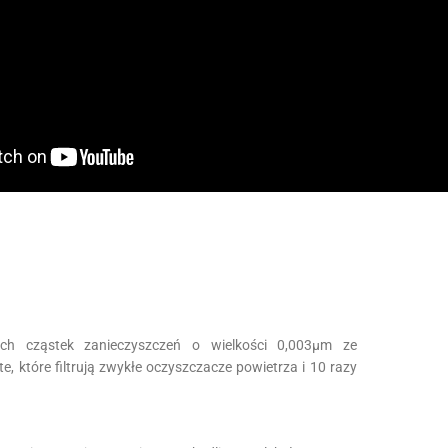
ych cząstek zanieczyszczeń o wielkości 0,003µm ze
te, które filtrują zwykłe oczyszczacze powietrza i 10 razy