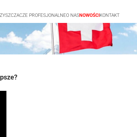
ZYSZCZACZE PROFESJONALNE
O NAS
NOWOŚCI
KONTAKT
epsze?