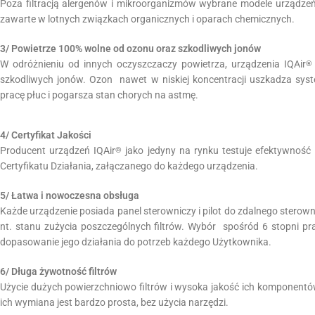
Poza filtracją alergenów i mikroorganizmów wybrane modele urządzeń
zawarte w lotnych związkach organicznych i oparach chemicznych.
3/ Powietrze 100% wolne od ozonu oraz szkodliwych jonów
W odróżnieniu od innych oczyszczaczy powietrza, urządzenia IQAir
szkodliwych jonów. Ozon nawet w niskiej koncentracji uszkadza sys
pracę płuc i pogarsza stan chorych na astmę.
4/ Certyfikat Jakości
Producent urządzeń IQAir
jako jedyny na rynku testuje efektywnoś
®
Certyfikatu Działania, załączanego do każdego urządzenia.
5/ Łatwa i nowoczesna obsługa
Każde urządzenie posiada panel sterowniczy i pilot do zdalnego sterown
nt. stanu zużycia poszczególnych filtrów. Wybór spośród 6 stopni p
dopasowanie jego działania do potrzeb każdego Użytkownika.
6/ Długa żywotność filtrów
Użycie dużych powierzchniowo filtrów i wysoka jakość ich komponentó
ich wymiana jest bardzo prosta, bez użycia narzędzi.