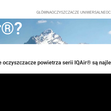
GŁÓWNA
OCZYSZCZACZE UNIWERSALNE
OC
r®?
e oczyszczacze powietrza serii IQAir® są najl