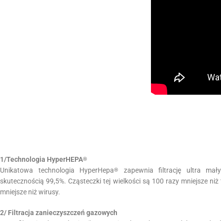
1/Technologia HyperHEPA
®
Unikatowa technologia HyperHepa
zapewnia filtrację ultra mał
®
skutecznością 99,5%. Cząsteczki tej wielkości są 100 razy mniejsze niż 
mniejsze niż wirusy.
2/ Filtracja zanieczyszczeń gazowych