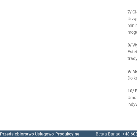
7/ C
Urzą
mini
mogą
8/ W
Este
trad
9/ M
Do k
10/ 
Umoż
indy
Przedsiębiorstwo Usługowo-Produkcyjne
Beata Banad:
+48 60