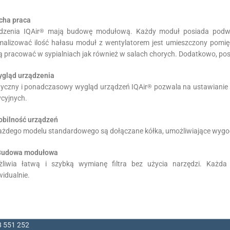
icha praca
dzenia IQAir
mają budowę modułową. Każdy moduł posiada podwójne 
®
malizować ilość hałasu moduł z wentylatorem jest umieszczony pomięd
 pracować w sypialniach jak również w salach chorych. Dodatkowo, posi
ygląd urządzenia
tyczny i ponadczasowy wygląd urządzeń IQAir
pozwala na ustawianie 
®
ycyjnych.
obilność urządzeń
ażdego modelu standardowego są dołączane kółka, umożliwiające wygod
Budowa modułowa
liwia łatwą i szybką wymianę filtra bez użycia narzędzi. Każda 
widualnie.
8 551 252