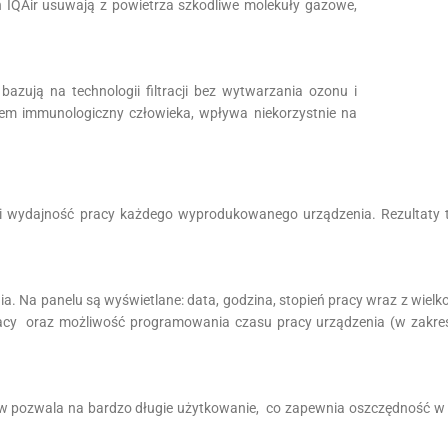
 IQAir usuwają z powietrza szkodliwe molekuły gazowe,
bazują na technologii filtracji bez wytwarzania ozonu i
®
tem immunologiczny człowieka, wpływa niekorzystnie na
ć i wydajność pracy każdego wyprodukowanego urządzenia. Rezultaty
ia. Na panelu są wyświetlane: data, godzina, stopień pracy wraz z wiel
racy oraz możliwość programowania czasu pracy urządzenia (w zakres
w pozwala na bardzo długie użytkowanie, co zapewnia oszczędność w k