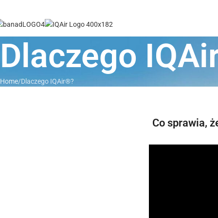
Dlaczego IQAi
Home
Dlaczego IQAir®?
Co sprawia, ż