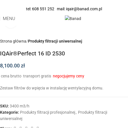
tel:
608 551 252
mail:
iqair@banad.com.pl
MENU
Click to enlarge
Strona główna
Produkty filtracji uniwersalnej
IQAir®Perfect 16 ID 2530
8,100.00
zł
cena brutto
transport gratis
negocjujemy ceny
Zestaw filtrów do wpięcia w instalację wentylacyjną domu.
SKU:
3400 m3/h
Kategorie:
Produkty filtracji profesjonalnej
,
Produkty filtracji
uniwersalnej