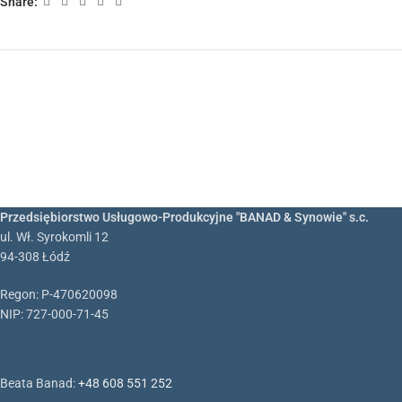
Share:
Przedsiębiorstwo Usługowo-Produkcyjne "BANAD & Synowie" s.c.
ul. Wł. Syrokomli 12
94-308 Łódź
Regon: P-470620098
NIP: 727-000-71-45
Beata Banad:
+48 608 551 252