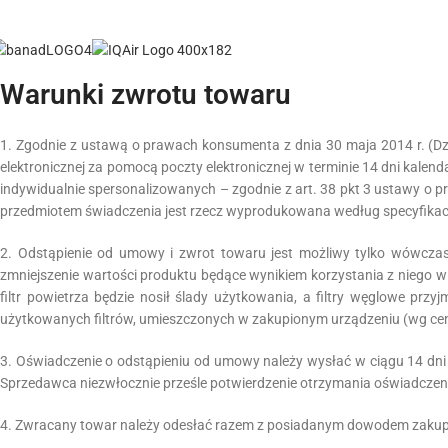
Warunki zwrotu towaru
1. Zgodnie z ustawą o prawach konsumenta z dnia 30 maja 2014 r. (Dz.
elektronicznej za pomocą poczty elektronicznej w terminie 14 dni kal
indywidualnie spersonalizowanych – zgodnie z art. 38 pkt 3 ustawy o pr
przedmiotem świadczenia jest rzecz wyprodukowana według specyfikacj
2. Odstąpienie od umowy i zwrot towaru jest możliwy tylko wówczas
zmniejszenie wartości produktu będące wynikiem korzystania z niego w
filtr powietrza będzie nosił ślady użytkowania, a filtry węglowe pr
użytkowanych filtrów, umieszczonych w zakupionym urządzeniu (wg ce
3. Oświadczenie o odstąpieniu od umowy należy wysłać w ciągu 14 dni 
Sprzedawca niezwłocznie prześle potwierdzenie otrzymania oświadczen
4. Zwracany towar należy odesłać razem z posiadanym dowodem zaku