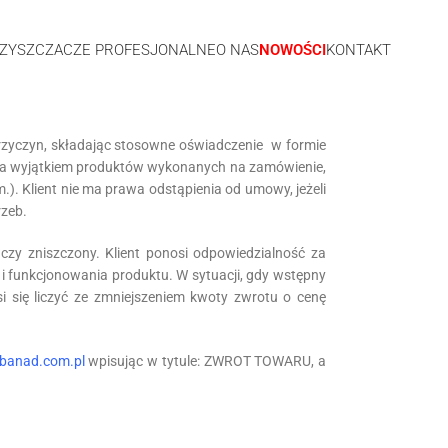
ZYSZCZACZE PROFESJONALNE
O NAS
NOWOŚCI
KONTAKT
przyczyn, składając stosowne oświadczenie w formie
, za wyjątkiem produktów wykonanych na zamówienie,
.). Klient nie ma prawa odstąpienia od umowy, jeżeli
rzeb.
czy zniszczony. Klient ponosi odpowiedzialność za
i funkcjonowania produktu. W sytuacji, gdy wstępny
si się liczyć ze zmniejszeniem kwoty zwrotu o cenę
@banad.com.pl
wpisując w tytule: ZWROT TOWARU, a