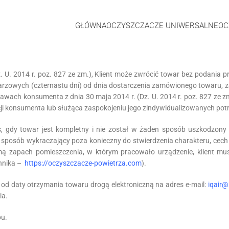
GŁÓWNA
OCZYSZCZACZE UNIWERSALNE
OC
 U. 2014 r. poz. 827 ze zm.), Klient może zwrócić towar bez podania 
endarzowych (czternastu dni) od dnia dostarczenia zamówionego towaru
awach konsumenta z dnia 30 maja 2014 r. (Dz. U. 2014 r. poz. 827 ze zm
i konsumenta lub służąca zaspokojeniu jego zindywidualizowanych pot
, gdy towar jest kompletny i nie został w żaden sposób uszkodzony 
 sposób wykraczający poza konieczny do stwierdzenia charakteru, cech 
zyjmą zapach pomieszczenia, w którym pracowało urządzenie, klient mu
nnika –
https://oczyszczacze-powietrza.com
).
od daty otrzymania towaru drogą elektroniczną na adres e-mail:
iqair
ia.
pu.