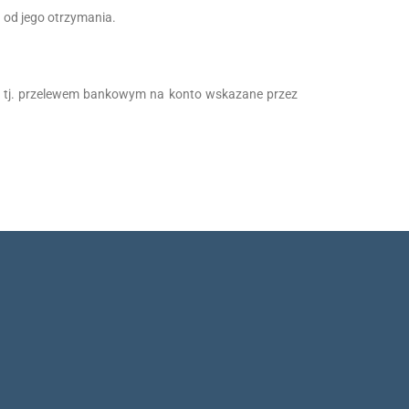
 od jego otrzymania.
nt, tj. przelewem bankowym na konto wskazane przez