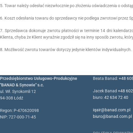
5. Towar należy odesłać niezwłocznie po złożeniu oświadczenia o odstąp
6. Koszt odesłania towaru do sprzedawcy nie podlega zwrotowi przez S
7. Sprzedawca dokonuje zwrotu płatności w terminie 14 dni kalendarz
Klienta, chyba że Klient wyraźnie zgodził się na inny sposób zwrotu, któr
8. Możliwość zwrotu towarów dotyczy jedynie klientów indywidualnych.
Przedsiębiorstwo Usługowo-Produkcyjne
Beata Banad:
+48 60
"BANAD & Synowie" s.c.
Jacek Banad
+48 602
ul. Wł. Syrokomli 12
biuro:
42 634 72 40
94-308 Łódź
iqair@banad.com.pl
Regon: P-470620098
biuro@banad.com.pl
NIP: 727-000-71-45