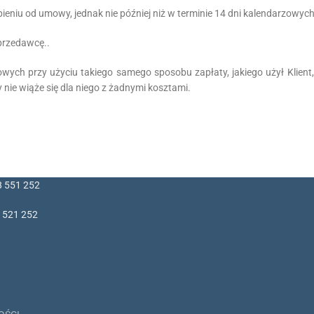
ieniu od umowy, jednak nie później niż w terminie 14 dni kalendarzowych
przedawcę..
owych przy użyciu takiego samego sposobu zapłaty, jakiego użył Klie
y nie wiąże się dla niego z żadnymi kosztami.
8 551 252
 521 252