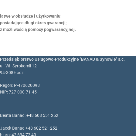
łatwe w obsłudze i użytkowaniu;
posiadające długi okres gwarancji;
z możliwością pomocy pogwarancyjnej.
Przedsiębiorstwo Usługowo-Produkcyjne "BANAD & Synowie" s.c.
ul. Wł. Syrokomli 12
94-308 Łódź
Regon: P-470620098
NIP: 727-000-71-45
Beata Banad:
+48 608 551 252
Jacek Banad
+48 602 521 252
biuro:
42 634 72 40