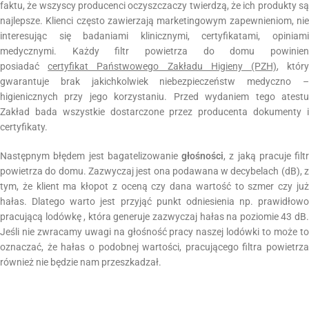
faktu, że wszyscy producenci oczyszczaczy twierdzą, że ich produkty są
najlepsze. Klienci często zawierzają marketingowym zapewnieniom, nie
interesując się badaniami klinicznymi, certyfikatami, opiniami
medycznymi. Każdy filtr powietrza do domu powinien
posiadać
certyfikat Państwowego Zakładu Higieny (PZH)
, któr
gwarantuje brak jakichkolwiek niebezpieczeństw medyczno –
higienicznych przy jego korzystaniu. Przed wydaniem tego atestu
Zakład bada wszystkie dostarczone przez producenta dokumenty i
certyfikaty.
Następnym błędem jest bagatelizowanie
głośności
, z jaką pracuje filtr
powietrza do domu. Zazwyczaj jest ona podawana w decybelach (dB), z
tym, że klient ma kłopot z oceną czy dana wartość to szmer czy już
hałas. Dlatego warto jest przyjąć punkt odniesienia np. prawidłowo
pracującą lodówkę , która generuje zazwyczaj hałas na poziomie 43 dB.
Jeśli nie zwracamy uwagi na głośność pracy naszej lodówki to może to
oznaczać, że hałas o podobnej wartości, pracującego filtra powietrza
również nie będzie nam przeszkadzał.