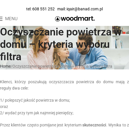
tel:
608 551 252
mail:
iqair@banad.com.pl
MENU
Oczyszczanie powietrza w
domu – kryteria wyboru
filtra
Home
Oczyszczanie powietrza w domu – kryteria wyboru filtra
Klienci, którzy poszukują oczyszczacza powietrza do domu mają z
reguły dwa cele:
1/ polepszyć jakość powietrza w domu;
oraz
2/ wydać przy tym jak najmniej pieniędzy;
Przez klientów często pomijane jest kryterium
skuteczności
. Wynika to z