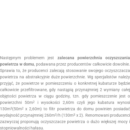
Następnym problemem jest
zalecana powierzchnia oczyszczani
powietrza w domu
, podawana przez producentów całkowicie dowolnie
Sprawia to, że producenci zalecają stosowanie swojego oczyszczacza
powietrza na abstrakcyjnie duże powierzchnie. Wg specjalistów należy
przyjąć, że powietrze w pomieszczeniu o konkretnej kubaturze będzie
całkowicie przefiltrowane, gdy nastąpią przynajmniej 2 wymiany całej
objętości powietrza w ciągu godziny, tzn. gdy pomieszczenie jest o
powierzchni 50m
i wysokości 2,60m czyli jego kubatura wynosi
2
130m
(50m
x 2,60m) to filtr powietrza do domu powinien posiadać
3
2
wydajność przynajmniej 260m
/h (130m
x 2). Renomowani producenc
3
3
zazwyczaj proponują oczyszczacze powietrza o dużo większej mocy i
stopniowalności hałasu.