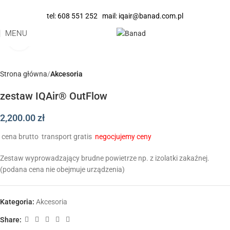
tel:
608 551 252
mail:
iqair@banad.com.pl
MENU
Click to enlarge
Strona główna
Akcesoria
zestaw IQAir® OutFlow
2,200.00
zł
cena brutto
transport gratis
negocjujemy ceny
Zestaw wyprowadzający brudne powietrze np. z izolatki zakaźnej.
(podana cena nie obejmuje urządzenia)
Kategoria:
Akcesoria
Share: