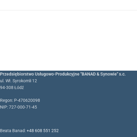
Przedsiębiorstwo Usługowo-Produkcyjne "BANAD & Synowie" s.c.
ul. Wł. Syrokomli 12
94-308 Łódź
Regon: P-470620098
NIP: 727-000-71-45
Beata Banad:
+48 608 551 252