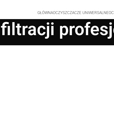
GŁÓWNA
OCZYSZCZACZE UNIWERSALNE
OC
iltracji profes