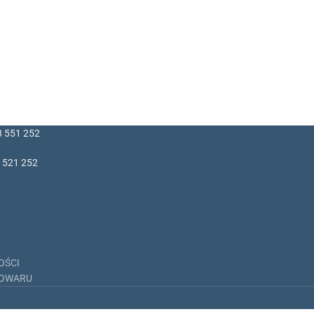
8 551 252
 521 252
OŚCI
TOWARU