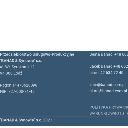
Przedsiębiorstwo Usługowo-Produkcyjne
Beata Banad:
+48 60
"BANAD & Synowie" s.c.
Jacek Banad
+48 602
ul. Wł. Syrokomli 12
biuro:
42 634 72 40
94-308 Łódź
iqair@banad.com.pl
Regon: P-470620098
biuro@banad.com.pl
NIP: 727-000-71-45
POLITYKA PRYWATN
WARUNKI ZWROTU 
"BANAD & Synowie" s.c.
2021