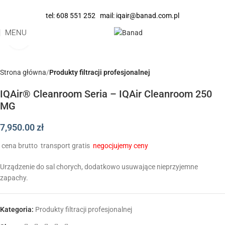
tel:
608 551 252
mail:
iqair@banad.com.pl
MENU
Click to enlarge
Strona główna
Produkty filtracji profesjonalnej
IQAir® Cleanroom Seria – IQAir Cleanroom 250
MG
7,950.00
zł
cena brutto
transport gratis
negocjujemy ceny
Urządzenie do sal chorych, dodatkowo usuwające nieprzyjemne
zapachy.
Kategoria:
Produkty filtracji profesjonalnej