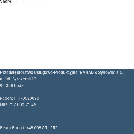
Share:
Przedsiębiorstwo Usługowo-Produkcyjne "BANAD & Synowie" s.c.
ul. Wł. Syrokomli 12
94-308 Łódź
Regon: P-470620098
NIP: 727-000-71-45
Beata Banad:
+48 608 551 252