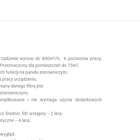
urządzenie wynosi do 400m
/h; 6 poziomów pracy;
3
w; Przeznaczony dla pomieszczeń do 75m
;
2
ich funkcji na panelu sterowniczym;
 pracy urządzenia;
iany danego filtra jest
 sterowniczym;
komplikowane i nie wymaga użycia dodatkowych
i; Średnio: filtr wstępny – 2 lata;
tyczne – 4 lata;
wygląd;