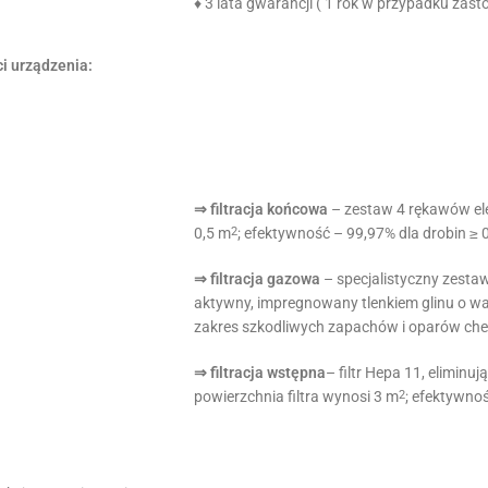
♦ 3 lata gwarancji ( 1 rok w przypadku za
i urządzenia:
⇒ filtracja końcowa
– zestaw 4 rękawów ele
0,5 m
; efektywność – 99,97% dla drobin ≥ 
2
⇒ filtracja gazowa
– specjalistyczny zest
aktywny, impregnowany tlenkiem glinu o wa
zakres szkodliwych zapachów i oparów ch
⇒ filtracja wstępna
– filtr Hepa 11, eliminu
powierzchnia filtra wynosi 3 m
; efektywno
2