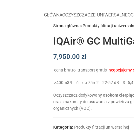
GŁÓWNA
OCZYSZCZACZE UNIWERSALNE
OC
Strona główna
Produkty filtracji uniwersaln
IQAir® GC Multi
7,950.00
zł
cena brutto
transport gratis
negocjujemy 
>400m3/h
6
do 75m2
22-57 dB
3
5,
Oczyszczacz dedykowany
osobom cierpią
oraz znakomity do usuwania z powietrza 
organicznych (VOC).
Kategoria:
Produkty filtracji uniwersalnej