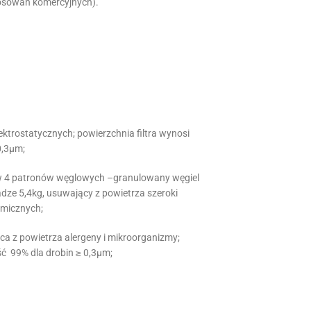
stosowań komercyjnych).
ktrostatycznych; powierzchnia filtra wynosi
0,3µm;
aw 4 patronów węglowych –granulowany węgiel
dze 5,4kg, usuwający z powietrza szeroki
emicznych;
jąca z powietrza alergeny i mikroorganizmy;
ść 99% dla drobin ≥ 0,3µm;