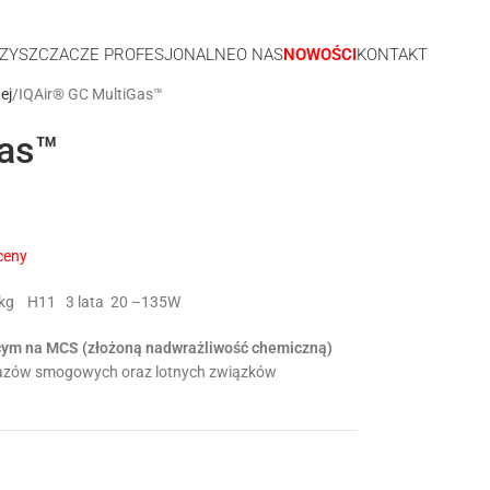
ZYSZCZACZE PROFESJONALNE
O NAS
NOWOŚCI
KONTAKT
ej
IQAir® GC MultiGas™
Gas™
ceny
4kg
H11
3 lata
20 –135W
cym na MCS (złożoną nadwrażliwość chemiczną)
gazów smogowych oraz lotnych związków