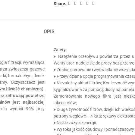
Share:
OPIS
Zalety:
♦ Natężenie przepływu powietrza przez 
a filtracji, wyrażająca
Wentylator nadaje się do pracy bez przer
etrza zwłaszcza gazowe
♦ Zdalne sterowanie i wyświetlanie wszystk
rki, formaldehyd, tlenek
♦ Przewidziana opcja programowania czasu
zmy. Oczyszczacz jest
♦ Niezależny układ filtrów; Konieczność wym
wrażliwość chemiczną)
.
sygnalizowana za pomocą diody na panelu
rz zatruwają powietrze
Zamontowanie nowego filtra jest nies
nów jest najbardziej
akcesoriów;
zenia wynosi 99% przy
♦ Długa żywotność filtrów, dzięki ich wielkośc
patrony węglowe – 4 lata; rękawy elektrosta
♦ Niskie zużycie energii;
♦ Wysoka jakość obudowy i ponadczasowy 