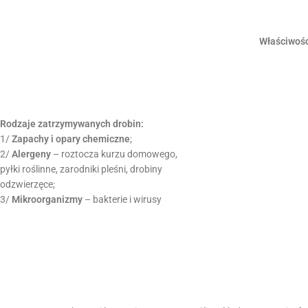
Właściwośc
Rodzaje zatrzymywanych drobin:
1/
Zapachy i opary chemiczne
;
2/
Alergeny
– roztocza kurzu domowego,
pyłki roślinne, zarodniki pleśni, drobiny
odzwierzęce;
3/
Mikroorganizmy
– bakterie i wirusy