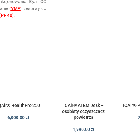
nkcjonowania IQair GC
ianie
(
VMF
)
, zestawy do
(
PF 40
)
.
QAir® HealthPro 250
IQAir® ATEM Desk –
IQAir® P
osobisty oczyszczacz
powietrza
6,000.00
zł
1,990.00
zł