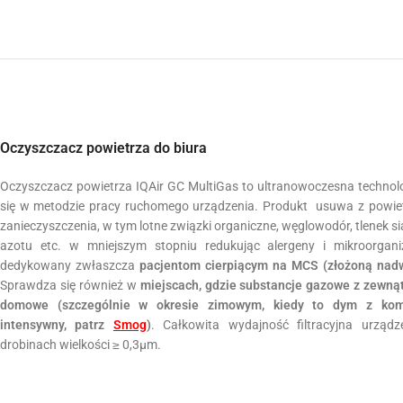
Oczyszczacz powietrza do biura
Oczyszczacz powietrza IQAir GC MultiGas to ultranowoczesna technologi
się w metodzie pracy ruchomego urządzenia. Produkt usuwa z powi
zanieczyszczenia, w tym lotne związki organiczne, węglowodór, tlenek sia
azotu etc. w mniejszym stopniu redukując alergeny i mikroorgani
dedykowany zwłaszcza
pacjentom cierpiącym na MCS (złożoną nad
Sprawdza się również w
miejscach, gdzie substancje gazowe z zewnąt
domowe (szczególnie w okresie zimowym, kiedy to dym z komi
intensywny, patrz
Smog
)
. Całkowita wydajność filtracyjna urząd
drobinach wielkości ≥ 0,3µm.