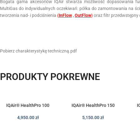
Bogata gama akcesoriów IQAir stwarza możliwość dopasowania fu
MultiGas do indywidualnych oczekiwań: półka do zamontowania na śc
tworzenia nad- i podciśnienia
(
InFlow
,
OutFlow
)
oraz filtr przedwstępny
Pobierz charakterystykę techniczną.pdf
PRODUKTY POKREWNE
IQAir® HealthPro 100
IQAir® HealthPro 150
I
4,950.00
zł
5,150.00
zł