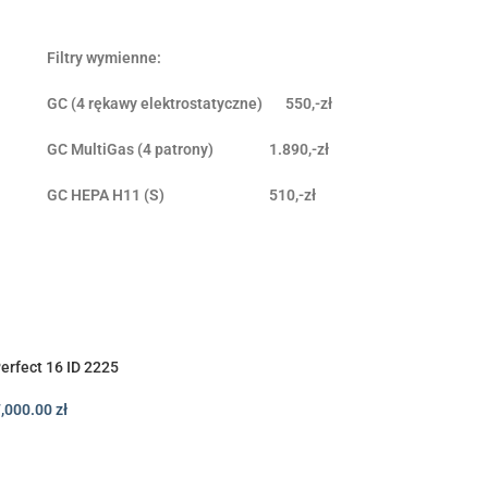
Filtry wymienne:
GC (4 rękawy elektrostatyczne) 550,-zł
GC MultiGas (4 patrony) 1.890,-zł
GC HEPA H11 (S) 510,-zł
erfect 16 ID 2225
7,000.00
zł