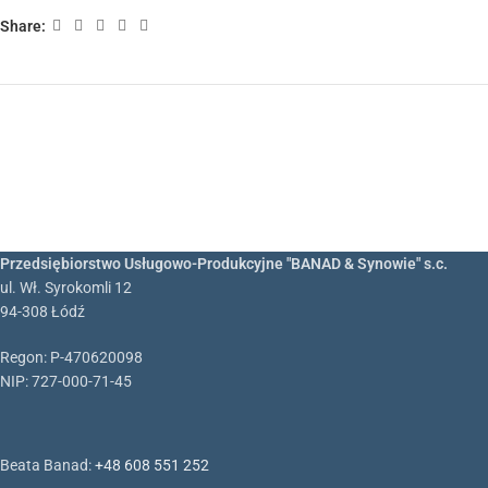
Share:
Przedsiębiorstwo Usługowo-Produkcyjne "BANAD & Synowie" s.c.
ul. Wł. Syrokomli 12
94-308 Łódź
Regon: P-470620098
NIP: 727-000-71-45
Beata Banad:
+48 608 551 252