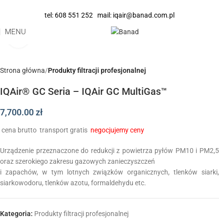
tel:
608 551 252
mail:
iqair@banad.com.pl
MENU
Click to enlarge
Strona główna
Produkty filtracji profesjonalnej
IQAir® GC Seria – IQAir GC MultiGas™
7,700.00
zł
cena brutto
transport gratis
negocjujemy ceny
Urządzenie przeznaczone do redukcji z powietrza pyłów PM10 i PM2,5
oraz szerokiego zakresu gazowych zanieczyszczeń
i zapachów, w tym lotnych związków organicznych, tlenków siarki,
siarkowodoru, tlenków azotu, formaldehydu etc.
Kategoria:
Produkty filtracji profesjonalnej