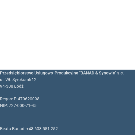
Przedsiębiorstwo Usługowo-Produkcyjne "BANAD & Synowie" s.c.
ul. Wł. Syrokomli 12
94-308 Łódź
Regon: P-470620098
NIP: 727-000-71-45
Beata Banad:
+48 608 551 252