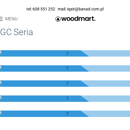
tel:
608 551 252
mail:
iqair@banad.com.pl
MENU
GC Seria
GC VOC
GC CHEMISORBER
GC MULTIGAS™
GC AM
GC ACIDPRO™