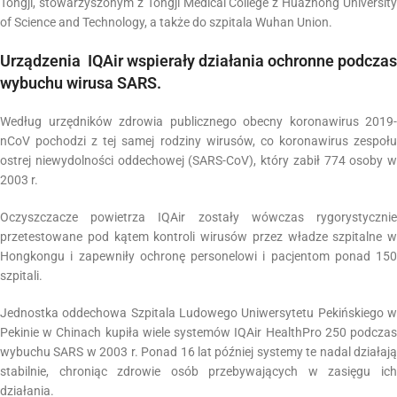
Tongji, stowarzyszonym z Tongji Medical College z Huazhong University
of Science and Technology, a także do szpitala Wuhan Union.
Urządzenia IQAir wspierały działania ochronne podczas
wybuchu wirusa SARS.
Według urzędników zdrowia publicznego obecny koronawirus 2019-
nCoV pochodzi z tej samej rodziny wirusów, co koronawirus zespołu
ostrej niewydolności oddechowej (SARS-CoV), który zabił 774 osoby w
2003 r.
Oczyszczacze powietrza IQAir zostały wówczas rygorystycznie
przetestowane pod kątem kontroli wirusów przez władze szpitalne w
Hongkongu i zapewniły ochronę personelowi i pacjentom ponad 150
szpitali.
Jednostka oddechowa Szpitala Ludowego Uniwersytetu Pekińskiego w
Pekinie w Chinach kupiła wiele systemów IQAir HealthPro 250 podczas
wybuchu SARS w 2003 r. Ponad 16 lat później systemy te nadal działają
stabilnie, chroniąc zdrowie osób przebywających w zasięgu ich
działania.