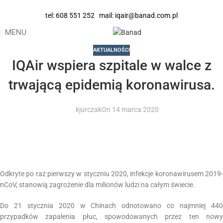
tel:
608 551 252
mail:
iqair@banad.com.pl
MENU
AKTUALNOŚCI
IQAir wspiera szpitale w walce z
trwającą epidemią koronawirusa.
kjurczak
On 14 marca 2020
Odkryte po raz pierwszy w styczniu 2020, infekcje koronawirusem 2019-
nCoV, stanowią zagrożenie dla milionów ludzi na całym świecie.
Do 21 stycznia 2020 w Chinach odnotowano co najmniej 440
przypadków zapalenia płuc, spowodowanych przez ten nowy