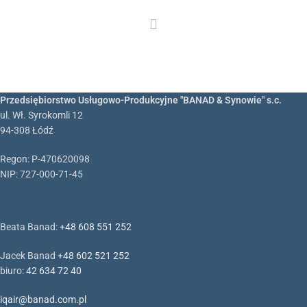
Przedsiębiorstwo Usługowo-Produkcyjne "BANAD & Synowie" s.c.
ul. Wł. Syrokomli 12
94-308 Łódź
Regon: P-470620098
NIP: 727-000-71-45
Beata Banad:
+48 608 551 252
Jacek Banad
+48 602 521 252
biuro:
42 634 72 40
iqair@banad.com.pl