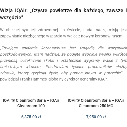
Wizja IQAir: „Czyste powietrze dla każdego, zawsze i
wszędzie”.
W obecnej sytuacji zdrowotnej na świecie, nadal naszą misją jest
zapewnianie niezbędnego wsparcia w walce z nowym koronawirusem.
„Trwająca epidemia koronawirusa jest tragedią dla wszystkich
poszkodowanych. Mam nadzieję, że podjęte wspólnie wysiłki, wkrótce
przyniosą oczekiwane skutki i ostatecznie wygramy walkę z tym
śmiertelnym wirusem. Pozdrawiam tysiące pracowników służby
zdrowia, którzy ryzykują życie, aby pomóc innym w potrzebie”
powiedział Frank Hammes, globalny dyrektor generalny IQAir.
IQAir® Cleanroom Seria – IQAir
IQAir® Cleanroom Seria – IQAir
Cleanroom 100
Cleanroom 250 MG
6,875.00
zł
7,950.00
zł