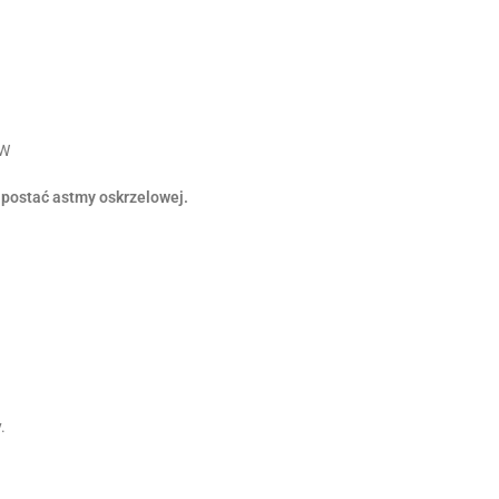
5W
 postać astmy oskrzelowej.
.