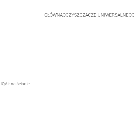
GŁÓWNA
OCZYSZCZACZE UNIWERSALNE
OC
IQAir na ścianie.