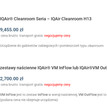
IQAir® Cleanroom Seria – IQAir Cleanroom H13
9,455.00
zł
cena brutto
transport gratis
negocjujemy ceny
Urządzenie do gabinetów zabiegowych i pomieszczeń typu
cleanroom.
zestawy naścienne IQAir® VM InFlow lub IQAir®VM Ou
2,700.00
zł
cena brutto
transport gratis
negocjujemy ceny
VM InFlow
jest to zestaw
InFlow
w wersji naściennej;
VM OutFlow
jest t
(podana cena nie obejmuje urządzenia)