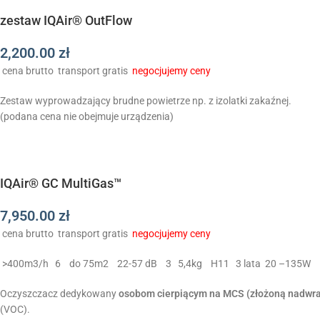
zestaw IQAir® OutFlow
2,200.00
zł
cena brutto
transport gratis
negocjujemy ceny
Zestaw wyprowadzający brudne powietrze np. z izolatki zakaźnej.
(podana cena nie obejmuje urządzenia)
IQAir® GC MultiGas™
7,950.00
zł
cena brutto
transport gratis
negocjujemy ceny
>400m3/h
6
do 75m2
22-57 dB
3
5,4kg
H11
3 lata
20 –135W
Oczyszczacz dedykowany
osobom cierpiącym na MCS (złożoną nadwr
(VOC).