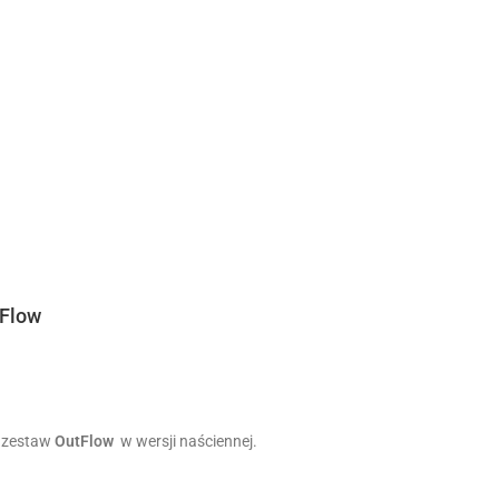
tFlow
o zestaw
OutFlow
w wersji naściennej.