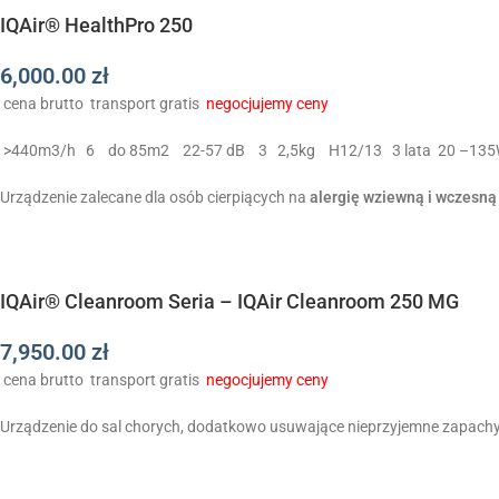
IQAir® HealthPro 250
6,000.00
zł
cena brutto
transport gratis
negocjujemy ceny
>440m3/h
6
do 85m2
22-57 dB
3
2,5kg
H12/13
3 lata
20 –13
Urządzenie zalecane dla osób cierpiących na
alergię wziewną i wczesną
IQAir® Cleanroom Seria – IQAir Cleanroom 250 MG
7,950.00
zł
cena brutto
transport gratis
negocjujemy ceny
Urządzenie do sal chorych, dodatkowo usuwające nieprzyjemne zapachy