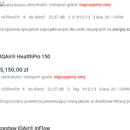
cena brutto
transport gratis
negocjujemy ceny
>470m3/h
6
do 90m2
22-57 dB
2
0
H12/13
3 lata
20 –135W
Urządzenie specjalnie zaprojektowane dla osób cierpiących na
alergię 
IQAir® HealthPro 150
5,150.00
zł
cena brutto
transport gratis
negocjujemy ceny
>350m3/h
6
do 65m2
22-57 dB
2
1kg
H12/13
3 lata
20 –135W
Oczyszczacz powietrza prezentujący nową jakość w dziedzinie filtracji p
zestaw IQAir® InFlow